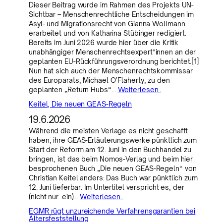
Dieser Beitrag wurde im Rahmen des Projekts UN-
Sichtbar – Menschenrechtliche Entscheidungen im
Asyl- und Migrationsrecht von Gianna Wollmann
erarbeitet und von Katharina Stübinger redigiert.
Bereits im Juni 2026 wurde hier über die Kritik
unabhängiger Menschenrechtsexpert*innen an der
geplanten EU-Rückführungsverordnung berichtet.[1]
Nun hat sich auch der Menschenrechtskommissar
des Europarats, Michael O’Flaherty, zu den
geplanten „Return Hubs“…
Weiterlesen..
Keitel, Die neuen GEAS-Regeln
19.6.2026
Während die meisten Verlage es nicht geschafft
haben, ihre GEAS-Erläuterungswerke pünktlich zum
Start der Reform am 12. Juni in den Buchhandel zu
bringen, ist das beim Nomos-Verlag und beim hier
besprochenen Buch „Die neuen GEAS-Regeln“ von
Christian Keitel anders: Das Buch war pünktlich zum
12. Juni lieferbar. Im Untertitel verspricht es, der
(nicht nur: ein)…
Weiterlesen..
EGMR rügt unzureichende Verfahrensgarantien bei
Altersfeststellung