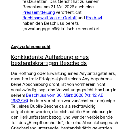
festzusetzen. Das Gericht hat zu seinem
Beschluss am 21. Mai 2026 auch eine
Pressemitteilung
veröffentlicht.
Rechtsanwalt Volker Gerloff
und
Pro Asyl
haben den Beschluss bereits
(erwartungsgemäß) kritisch kommentiert.
Asylverfahrensrecht
Konkludente Aufhebung eines
bestandskräftigen Bescheids
Die Hoffnung oder Erwartung eines Asylantragstellers,
dass ihm trotz Erfolglosigkeit seines Asylbegehrens
keine Abschiebung droht, ist von vornherein nicht
schutzwürdig, sagt das Verwaltungsgericht Hamburg in
seinem
Beschluss vom 30. März 2026 (Az. 12 AE
1983/26)
. In dem Verfahren war zunächst nur derjenige
Teil eines Dublin-Bescheids als rechtswidrig
aufgehoben worden, der sich auf die Abschiebung in
den Herkunftsstaat bezog, und war der verbleibende
Teil des „Rumpfbescheids“, der eine Abschiebung nach
Griechenland untersagte, bestandskräftig geworden.