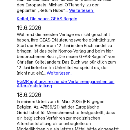
des Europarats, Michael O’Flaherty, zu den
geplanten „Return Hubs“…
Weiterlesen..
Keitel, Die neuen GEAS-Regeln
19.6.2026
Während die meisten Verlage es nicht geschafft
haben, ihre GEAS-Erläuterungswerke pünktlich zum
Start der Reform am 12. Juni in den Buchhandel zu
bringen, ist das beim Nomos-Verlag und beim hier
besprochenen Buch „Die neuen GEAS-Regeln“ von
Christian Keitel anders: Das Buch war pünktlich zum
12. Juni lieferbar. Im Untertitel verspricht es, der
(nicht nur: ein)…
Weiterlesen..
EGMR rügt unzureichende Verfahrensgarantien bei
Altersfeststellung
18.6.2026
In seinem Urteil vom 6. März 2025 (F.B. gegen
Belgien, Az. 47836/21) hat der Europäische
Gerichtshof für Menschenrechte festgestellt, dass
ein belgisches Verfahren zur medizinischen
Altersfeststellung einer unbegleiteten
Minderjährigen nur als letztes Mittel hätte eingesetzt