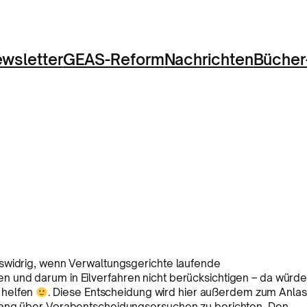
wsletter
GEAS-Reform
Nachrichten
Bücher
gswidrig, wenn Verwaltungsgerichte laufende
 und darum in Eilverfahren nicht berücksichtigen – da würd
 helfen
. Diese Entscheidung wird hier außerdem zum Anlas
lang über Vorabentscheidungsersuchen zu berichten. Den