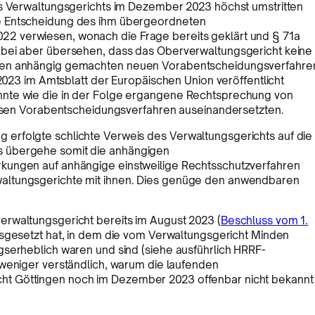
es Verwaltungsgerichts im Dezember 2023 höchst umstritten
e Entscheidung des ihm übergeordneten
2 verwiesen, wonach die Frage bereits geklärt und § 71a
abei aber übersehen, dass das Oberverwaltungsgericht keine
nden anhängig gemachten neuen Vorabentscheidungsverfahre
 2023 im Amtsblatt der Europäischen Union veröffentlicht
nnte wie die in der Folge ergangene Rechtsprechung von
diesen Vorabentscheidungsverfahren auseinandersetzten.
erfolgte schlichte Verweis des Verwaltungsgerichts auf die
s übergehe somit die anhängigen
kungen auf anhängige einstweilige Rechtsschutzverfahren
altungsgerichte mit ihnen. Dies genüge den anwendbaren
erwaltungsgericht bereits im August 2023 (
Beschluss vom 1.
usgesetzt hat, in dem die vom Verwaltungsgericht Minden
gserheblich waren und sind (siehe ausführlich HRRF-
 weniger verständlich, warum die laufenden
t Göttingen noch im Dezember 2023 offenbar nicht bekannt