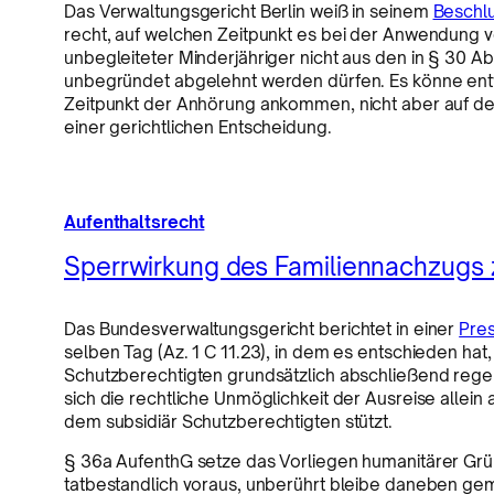
Das Verwaltungsgericht Berlin weiß in seinem
Beschlu
recht, auf welchen Zeitpunkt es bei der Anwendung 
unbegleiteter Minderjähriger nicht aus den in § 30 Abs
unbegründet abgelehnt werden dürfen. Es könne entw
Zeitpunkt der Anhörung ankommen, nicht aber auf de
einer gerichtlichen Entscheidung.
Aufenthaltsrecht
Sperrwirkung des Familiennachzugs 
Das Bundesverwaltungsgericht berichtet in einer
Pre
selben Tag (Az. 1 C 11.23), in dem es entschieden ha
Schutzberechtigten grundsätzlich abschließend regel
sich die rechtliche Unmöglichkeit der Ausreise allein
dem subsidiär Schutzberechtigten stützt.
§ 36a AufenthG setze das Vorliegen humanitärer Gründ
tatbestandlich voraus, unberührt bleibe daneben gemä