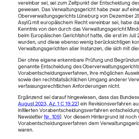
vereinbar sei, sei zum Zeitpunkt der Entscheidung d
gewesen. Das Verwaltungsgericht habe zwar auf ein
Oberverwaltungsgerichts Lüneburg von Dezember 202
AsylG mit europäischem Recht vereinbar sei, habe d
Kenntnis von den durch das Verwaltungsgericht Mi
beim Europäischen Gerichtshof hatte, die erst im Juli
wurden, und diese ebenso wenig berücksichtigen ko
Verwaltungsgerichten aller Instanzen, die sich mit 
Der ohne eigene erkennbare Prüfung und Begründung 
genannte Entscheidung des Oberverwaltungsgericht
Vorabentscheidungsverfahren, ihre möglichen Auswir
sowie den rechtstatsächlichen Umgang anderer Verw
verfassungsrechtlichen Anforderungen nicht.
Ergänzend sei darauf hingewiesen, dass das Bundesv
August 2023, Az. 1 C 19.22
) ein Revisionsverfahren a
initiierten Vorabentscheidungsverfahren entscheidun
Newsletter
Nr. 109
). Vor diesem Hintergrund ist noch
Vorabentscheidungsverfahren dem Verwaltungsgerich
waren.