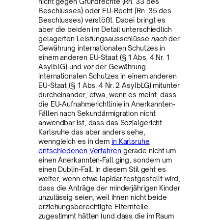
nicht gegen Grundrechte (Rn. 33 des
Beschlusses) oder EU-Recht (Rn. 35 des
Beschlusses) verstößt. Dabei bringt es
aber die beiden im Detail unterschiedlich
gelagerten Leistungsausschlüsse
nach
der
Gewährung internationalen Schutzes in
einem anderen EU-Staat (§ 1 Abs. 4 Nr. 1
AsylbLG) und
vor
der Gewährung
internationalen Schutzes in einem anderen
EU-Staat (§ 1 Abs. 4 Nr. 2 AsylbLG) mitunter
durcheinander, etwa, wenn es meint, dass
die EU-Aufnahmerichtlinie in Anerkannten-
Fällen nach Sekundärmigration nicht
anwendbar ist, dass das Sozialgericht
Karlsruhe das aber anders sehe,
wenngleich es in dem
in Karlsruhe
entschiedenen Verfahren
gerade nicht um
einen Anerkannten-Fall ging, sondern um
einen Dublin-Fall. In diesem Stil geht es
weiter, wenn etwa lapidar festgestellt wird,
dass die Anträge der minderjährigen Kinder
unzulässig seien, weil ihnen nicht beide
erziehungsberechtigte Elternteile
zugestimmt hätten (und dass die im Raum