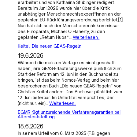
erarbeitet und von Katharina Stübinger redigiert.
Bereits im Juni 2026 wurde hier über die Kritik
unabhängiger Menschenrechtsexpert*innen an der
geplanten EU-Rückführungsverordnung berichtet.[1]
Nun hat sich auch der Menschenrechtskommissar
des Europarats, Michael O’Flaherty, zu den
geplanten „Return Hubs“…
Weiterlesen..
Keitel, Die neuen GEAS-Regeln
19.6.2026
Während die meisten Verlage es nicht geschafft
haben, ihre GEAS-Erläuterungswerke pünktlich zum
Start der Reform am 12. Juni in den Buchhandel zu
bringen, ist das beim Nomos-Verlag und beim hier
besprochenen Buch „Die neuen GEAS-Regeln“ von
Christian Keitel anders: Das Buch war pünktlich zum
12. Juni lieferbar. Im Untertitel verspricht es, der
(nicht nur: ein)…
Weiterlesen..
EGMR rügt unzureichende Verfahrensgarantien bei
Altersfeststellung
18.6.2026
In seinem Urteil vom 6. März 2025 (F.B. gegen